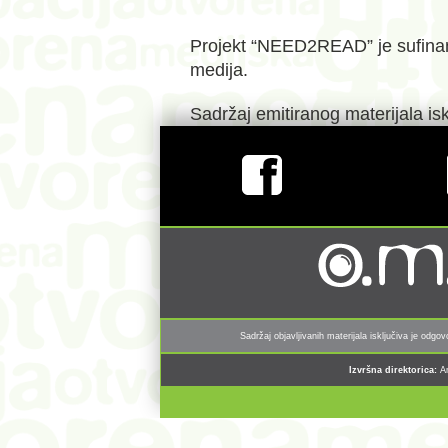
Projekt “NEED2READ” je sufinanc
medija.
Sadržaj emitiranog materijala is
Sadržaj objavljivanih materijala isključiva je odg
Izvršna direktorica:
A