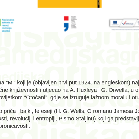
a “Mi” koji je (objavljen prvi put 1924. na engleskom) n
čne književnosti i utjecao na A. Huxleya i G. Orwella, u 
vijetkom “Otočani”, gdje se izruguje lažnom moralu i otuđ
iko priča i bajki, te eseji (H. G. Wells, O romanu Jamesa 
i, revoluciji i entropiji, Pismo Staljinu) koji ga predstav
pronicavosti.