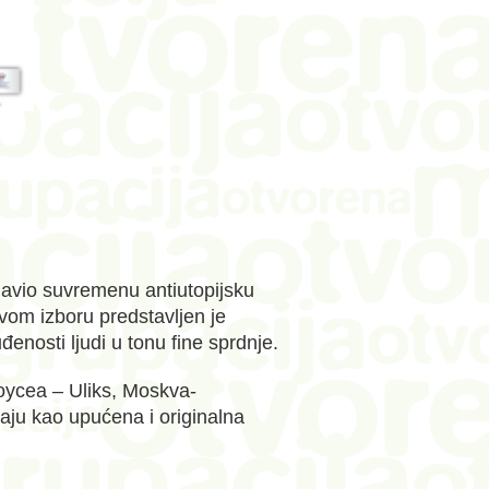
ajavio suvremenu antiutopijsku
ovom izboru predstavljen je
enosti ljudi u tonu fine sprdnje.
Joycea – Uliks, Moskva-
ljaju kao upućena i originalna