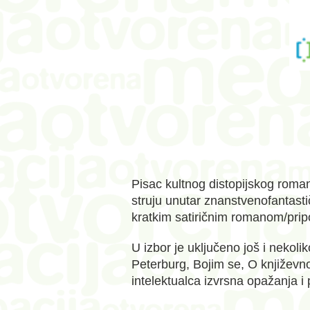
Pisac kultnog distopijskog roman
struju unutar znanstvenofantasti
kratkim satiričnim romanom/pripo
U izbor je uključeno još i nekol
Peterburg, Bojim se, O književnost
intelektualca izvrsna opažanja i 