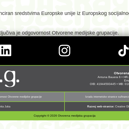
iran sredstvima Europske unije iz Europskog socijalnog 
ključiva je odgovornost Otvorene medijske grupacije.
Otvorena
Antuna Bauera 6 • HR-
Ema
OIB: 41944593445 • MB: 0
ovornost Otvorene medijske grupacije
Izradu internetske stranice sufinanc
nita Juka
Razvoj web-stranice:
Creative Ob
Copyright © 2026 Otvorena medijska grupacija