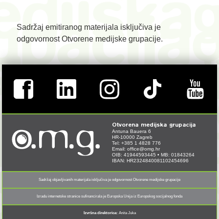
Sadržaj emitiranog materijala isključiva je
odgovornost Otvorene medijske grupacije.
Otvorena medijska grupacija
Antuna Bauera 6
HR-10000 Zagreb
Tel: +385 1 4828 776
Email:
office@omg.hr
OIB: 41944593445 • MB: 01843264
IBAN: HR2324840081102454696
Sadržaj objavljivanih materijala isključiva je odgovornost Otvorene medijske grupacije
Izradu internetske stranice sufinancirala je Europska Unija iz Europskog socijalnog fonda
Izvršna direktorica:
Anita Juka