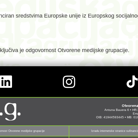
iran sredstvima Europske unije iz Europskog socijalnog 
sključiva je odgovornost Otvorene medijske grupacije.
Otvorena
Antuna Bauera 6 • HR-
Ema
OIB: 41944593445 • MB: 0
ovornost Otvorene medijske grupacije
Izradu internetske stranice sufinanc