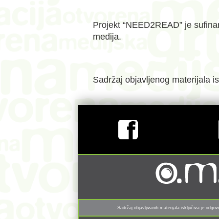
Projekt “NEED2READ” je sufinanc
medija.
Sadržaj objavljenog materijala i
Sadržaj objavljivanih materijala isključiva je odg