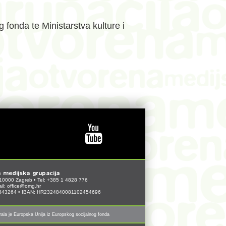
fonda te Ministarstva kulture i
 medijska grupacija
10000 Zagreb • Tel: +385 1 4828 776
il:
office@omg.hr
1843264 • IBAN: HR2324840081102454696
irala je Europska Unija iz Europskog socijalnog fonda