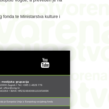
asopisu Vogue, a preveden je na
fonda te Ministarstva kulture i
 medijska grupacija
10000 Zagreb • Tel: +385 1 4828 776
il:
office@omg.hr
1843264 • IBAN: HR2324840081102454696
irala je Europska Unija iz Europskog socijalnog fonda