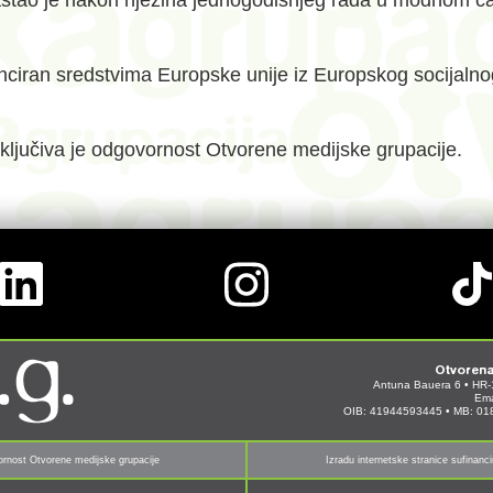
astao je nakon njezina jednogodišnjeg rada u modnom č
iran sredstvima Europske unije iz Europskog socijalnog 
sključiva je odgovornost Otvorene medijske grupacije.
Otvorena
Antuna Bauera 6 • HR-
Ema
OIB: 41944593445 • MB: 0
ovornost Otvorene medijske grupacije
Izradu internetske stranice sufinanc