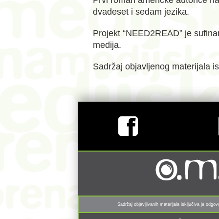
Prvi roman američke autorice n
dvadeset i sedam jezika.
Projekt “NEED2READ” je sufinanc
medija.
Sadržaj objavljenog materijala i
Sadržaj objavljivanih materijala isključiva je odg