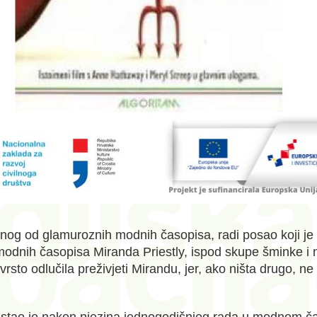
og od glamuroznih modnih časopisa, radi posao koji je o
odnih časopisa Miranda Priestly, ispod skupe šminke i naj
sto odlučila preživjeti Mirandu, jer, ako ništa drugo, ne