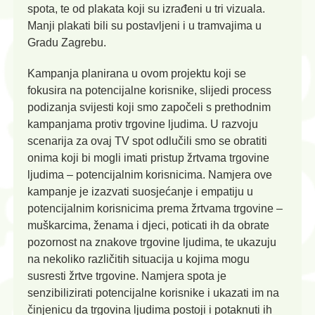
spota, te od plakata koji su izrađeni u tri vizuala.
Manji plakati bili su postavljeni i u tramvajima u
Gradu Zagrebu.
Kampanja planirana u ovom projektu koji se
fokusira na potencijalne korisnike, slijedi process
podizanja svijesti koji smo započeli s prethodnim
kampanjama protiv trgovine ljudima. U razvoju
scenarija za ovaj TV spot odlučili smo se obratiti
onima koji bi mogli imati pristup žrtvama trgovine
ljudima – potencijalnim korisnicima. Namjera ove
kampanje je izazvati suosjećanje i empatiju u
potencijalnim korisnicima prema žrtvama trgovine –
muškarcima, ženama i djeci, poticati ih da obrate
pozornost na znakove trgovine ljudima, te ukazuju
na nekoliko različitih situacija u kojima mogu
susresti žrtve trgovine. Namjera spota je
senzibilizirati potencijalne korisnike i ukazati im na
činjenicu da trgovina ljudima postoji i potaknuti ih