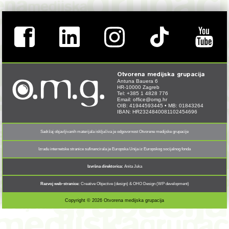
Otvorena medijska grupacija
Antuna Bauera 6
HR-10000 Zagreb
Tel: +385 1 4828 776
Email:
office@omg.hr
OIB: 41944593445 • MB: 01843264
IBAN: HR2324840081102454696
Sadržaj objavljivanih materijala isključiva je odgovornost Otvorene medijske grupacije
Izradu internetske stranice sufinancirala je Europska Unija iz Europskog socijalnog fonda
Izvršna direktorica:
Anita Juka
Razvoj web-stranice:
Creative Objective (design) & OHO Design (WP development)
Copyright © 2026 Otvorena medijska grupacija