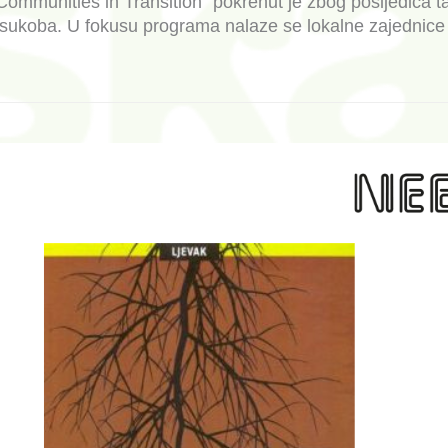
Communities in Transition“ pokrenut je zbog posljedica
 sukoba. U fokusu programa nalaze se lokalne zajednice