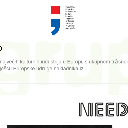
o
jvećih kulturnih industrija u Europi, s ukupnom tržišn
zvješću Europske udruge nakladnika iz…