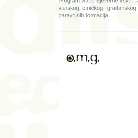
Program vlade Sjeverne Irske: „
vjerskog, etničkog i građanskog
paravojnih formacija,…