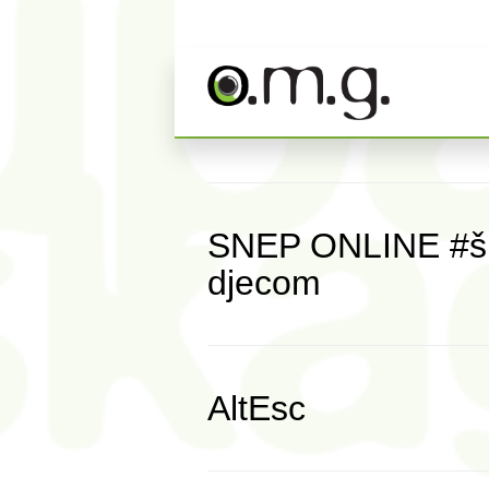
SNEP ONLINE #šutn
djecom
AltEsc