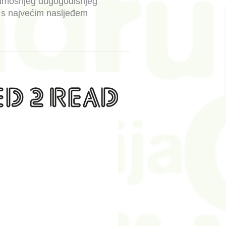
 tamošnjeg dugogodišnjeg
 s najvećim nasljeđem