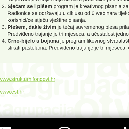
Sjećam se i pišem
program je kreativnog pisanja za
Radionice se održavaju u ciklusu od 6 webinara tije
korisnici/ce stječu vještine pisanja.
Plešem, dakle živim
je tečaj suvremenog plesa prila
Predviđeno trajanje je tri mjeseca, a učestalost jedn
Crno-bijelo u bojama
je program likovnog stvaralaštv
slikati pastelama. Predviđeno trajanje je tri mjeseca
www.strukturnifondovi.hr
www.esf.hr