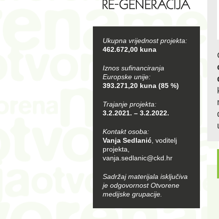
Ukupna vrijednost projekta:
462.672,00 kuna
Iznos sufinanciranja
Europske unije:
393.271,20 kuna (85 %)
Trajanje projekta:
3.2.2021. – 3.2.2022.
Kontakt osoba:
Vanja Sedlanić
, voditelj
projekta,
vanja.sedlanic@ckd.hr
Sadržaj materijala isključiva
je odgovornost Otvorene
medijske grupacije.