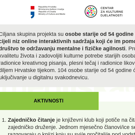
Ciljana skupina projekta su
osobe starije od 54 godine
cijeli niz online interaktivnih sadržaja koji će im pom
društvo te održavanju mentalne i fizičke agilnosti
. Pr
kvalitetu života i zadovoljiti kulturne potrebe starijih oso
radionice kreativnog pisanja, plesni tečaj i radionice li
diljem Hrvatske tijekom. 104 osobe starije od 54 godine ć
uključivanje u digitalnu svakodnevicu.
AKTIVNOSTI
Zajedničko čitanje
je književni klub koji potiče na č
zajedničko druženje. Jednom mjesečno članovi/ice s
razgovaraju o knjizi koju su svi/e pročitali/e pod vod