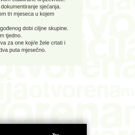
 dokumentiranje sjećanja.
kom tri mjeseca u kojem
gođenog dobi ciljne skupine.
om tjedno.
a za one koji/e žele crtati i
, dva puta mjesečno.