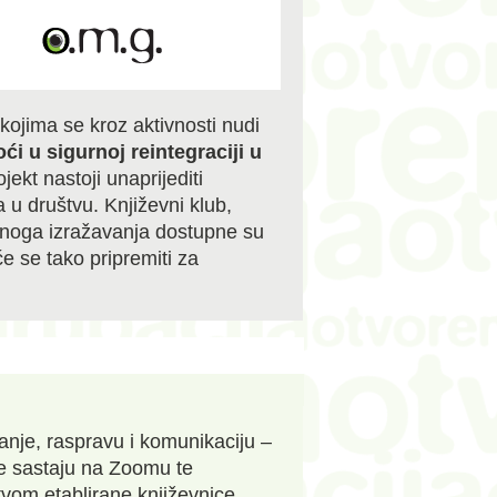
kojima se kroz aktivnosti nudi
oći u sigurnoj reintegraciji u
ojekt nastoji unaprijediti
ba u društvu. Književni klub,
kovnoga izražavanja dostupne su
e se tako pripremiti za
itanje, raspravu i komunikaciju –
e sastaju na Zoomu te
stvom etablirane književnice.